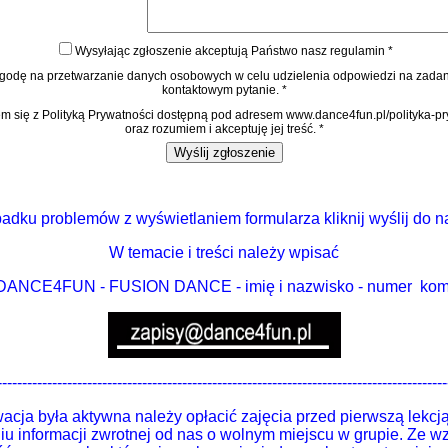
adku problemów z wyświetlaniem formularza kliknij wyślij do n
W temacie i treści należy wpisać
DANCE4FUN - FUSION DANCE - imię i nazwisko - numer kom.
------------------------------------------------------------------------------------------
wacja była aktywna należy opłacić zajęcia przed pierwszą lekcj
iu informacji zwrotnej od nas o wolnym miejscu w grupie. Ze w