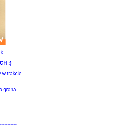
ik
H ;)
 w trakcie
o grona
-----------