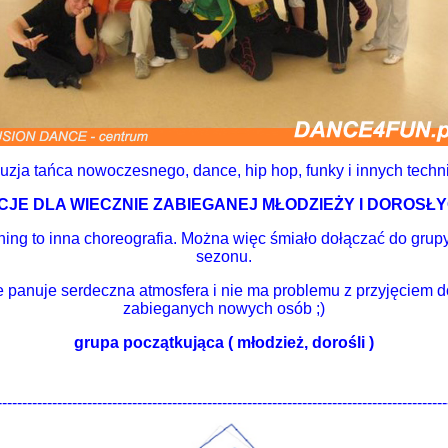
uzja tańca nowoczesnego, dance, hip hop, funky i innych techn
CJE DLA WIECZNIE ZABIEGANEJ MŁODZIEŻY I DOROSŁYC
ning to inna choreografia. Można więc śmiało dołączać do grupy
sezonu.
 panuje serdeczna atmosfera i nie ma problemu z przyjęciem d
zabieganych nowych osób ;)
grupa początkująca ( młodzież, dorośli )
------------------------------------------------------------------------------------------