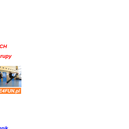
CH
grupy
hnik