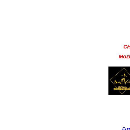
C
Możn
Fuz