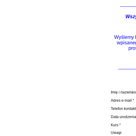
----------
Wszy
Wyślemy P
wpisaneg
pro
-----------