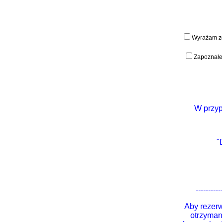
W przyp
"
----------
A
by rezer
otrzyman