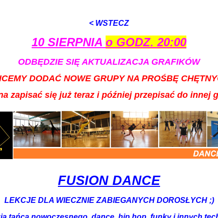
< WSTECZ
10 SIERPNIA
o GODZ. 20:00
ODBĘDZIE SIĘ AKTUALIZACJA GRAFIKÓW
HCEMY DODAĆ NOWE GRUPY NA PROŚBĘ CHĘTNY
a zapisać się już teraz i później przepisać do innej 
FUSION DANCE
LEKCJE DLA WIECZNIE ZABIEGANYCH DOROSŁYCH ;)
ja tańca nowoczesnego, dance, hip hop, funky i innych tec