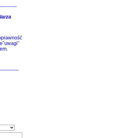
-----------
larza
poprawność
ce"uwagi"
cem.
------------