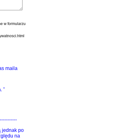
as maila
 "
-----------
ą jednak po
zględu na