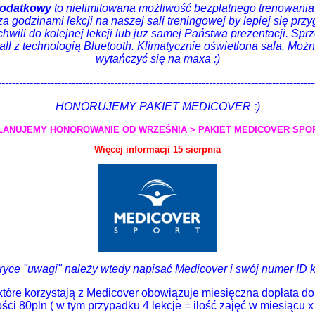
odatkowy
to nielimitowana możliwość bezpłatnego trenowania
a godzinami lekcji na naszej sali treningowej by lepiej się pr
chwili do kolejnej lekcji lub już samej Państwa prezentacji. Sprz
ll z technologią Bluetooth. Klimatycznie oświetlona sala. Moż
wytańczyć się na maxa :)
------------------------------------------------------------------------------------------
HONORUJEMY PAKIET MEDICOVER :)
LANUJEMY HONOROWANIE OD WRZEŚNIA > PAKIET MEDICOVER SPO
Więcej informacji 15 sierpnia
ryce "uwagi" należy wtedy napisać Medicover i swój numer ID kl
które korzystają z Medicover obowiązuje miesięczna dopłata do
ci 80pln ( w tym przypadku 4 lekcje = ilość zajęć w miesiącu x