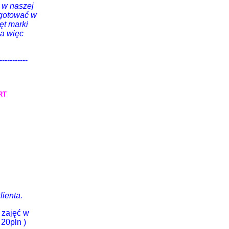
 w naszej
zygotować w
ęt marki
na więc
-----------
RT
ienta.
 zajęć w
 20pln )