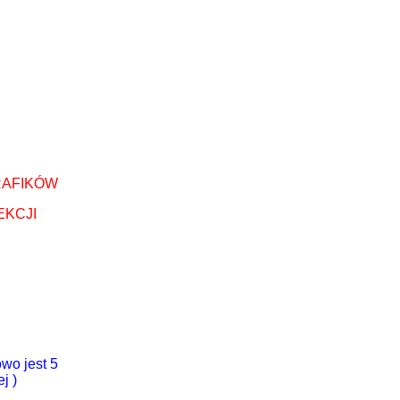
RAFIKÓW
EKCJI
wo jest 5
j )