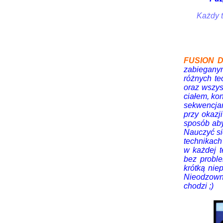
Każdy t
FUSION 
zabieganym
różnych te
oraz wszys
ciałem, kon
sekwencjam
przy okazj
sposób aby 
Nauczyć si
technikach 
w każdej 
bez probl
krótką nie
Nieodzowną
chodzi ;)