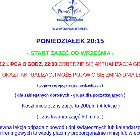
PONIEDZIAŁEK
20:15
START ZAJĘĆ
OD WRZEŚNIA
<
>
12 LIPCA O GODZ. 22:00
ODBĘDZIE SIĘ AKTUALIZACJA G
 OKAZJI AKTUALIZACJI MOŻE POJAWIĆ SIĘ ZMINA DNIA L
( pojawi się opcja zajęć niedzielnych )
( dla zabieganych dorosłych
- grupa dla początkujących
)
Koszt miesięczny zajęć to 200pln ( 4 lekcje )
( czas trwania zajęć 60 minut )
 pewna lekcja odpada z powodu dni świątecznych lub kalendarzo
i treningowych to wtedy płacimy proporcjonalnie mniej lub więce