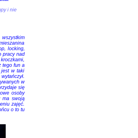
py i nie
 wszystkim
 mieszanina
p, locking,
o pracy nad
i kroczkami,
 tego fun a
jest w taki
i wytańczył.
używanych w
przydaje się
Nowe osoby
g ma swoją
eniu zajęć.
ńcu o to tu