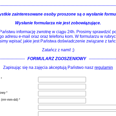
------------------------------------------------------------------------------------------
stkie zainteresowane osoby proszone są o wysłanie formu
Wysłanie formularza nie jest zobowiązujące.
aństwu informację zwrotnę w ciągu 24h. Prosimy sprawdzić 
o adresu e-mail oraz oraz telefonu kom. W formularzu w rubry
simy wpisać jakie jest Państwa doświadczenie związane z tań
Zatańcz z nami! ;)
--------------------
--
FORMULARZ ZGOSZENIOWY
--
---------------------
Zapisując się na zajęcia akceptują Państwo nasz
regulamin