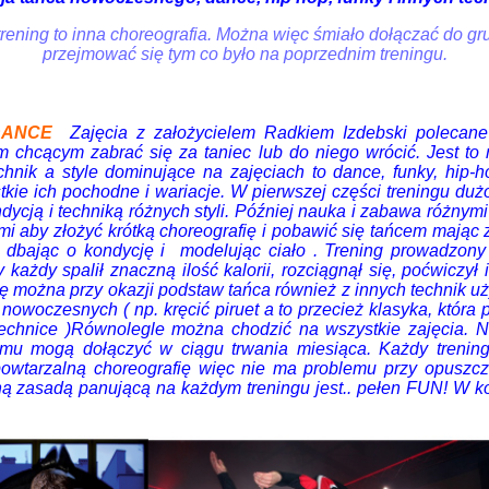
rening to inna choreografia. Można więc śmiało dołączać do gru
przejmować się tym co było na poprzednim treningu.
DANCE
Zajęcia z założycielem Radkiem Izdebski polecane
 chcącym zabrać się za taniec lub do niego wrócić. Jest to
chnik a style dominujące na zajęciach to dance, funky, hip-ho
tkie ich pochodne i wariacje. W pierwszej części treningu duż
dycją i techniką różnych styli. Później nauka i zabawa różnym
i aby złożyć krótką choreografię i pobawić się tańcem mając z
i dbając o kondycję i modelując ciało . Trening prowadzony 
każdy spalił znaczną ilość kalorii, rozciągnął się, poćwiczył 
ę można przy okazji podstaw tańca również z innych technik 
nowoczesnych ( np. kręcić piruet a to przecież klasyka, która 
technice )Równolegle można chodzić na wszystkie zajęcia. 
emu mogą dołączyć w ciągu trwania miesiąca. Każdy trenin
powtarzalną choreografię więc nie ma problemu przy opuszcz
 zasadą panującą na każdym treningu jest.. pełen FUN! W ko