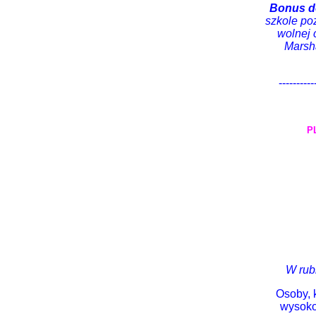
Bonus d
szkole poz
wolnej 
Marsha
----------
P
W rub
Osoby, 
wysokoś